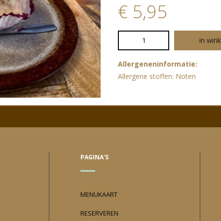
€
5,95
in win
Allergeneninformatie:
Allergene stoffen: Noten
PAGINA'S
MENUKAART
RESERVEREN