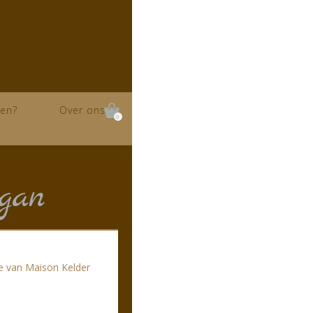
len?
Over ons
0
gan
 van Maison Kelder