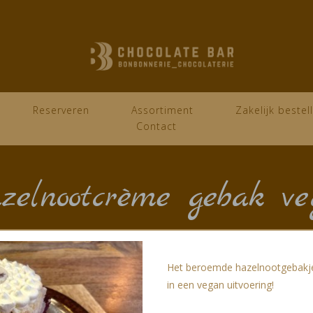
Reserveren
Assortiment
Zakelijk bestel
Contact
zelnootcrème gebak ve
Het beroemde hazelnootgebakje
in een vegan uitvoering!